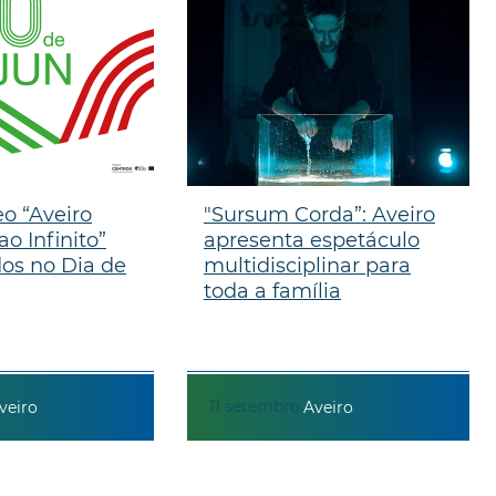
eo “Aveiro
"Sursum Corda”: Aveiro
ao Infinito”
apresenta espetáculo
os no Dia de
multidisciplinar para
toda a família
11
setembro
veiro
Aveiro