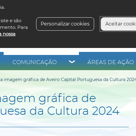
ia.
siga-n
site e são
Personalizar cookies
Aceitar cooki
imento. Para
a nossa
COMUNICAÇÃO
ÁREAS DE AÇÃO 
a imagem gráfica de Aveiro Capital Portuguesa da Cultura 202
magem gráfica de
guesa da Cultura 2024