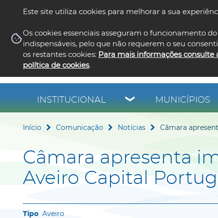
Este site utiliza cookies para melhorar a sua experiênc
Os cookies essenciais asseguram o funcionamento do 
indispensáveis, pelo que não requerem o seu consent
os restantes cookies:
Para mais informações consulte 
política de cookies
.
INSTITUCIONAL
MUNICÍPIOS
Início
Comunicação
Notícias
Câmara apresent
Câmara apresenta i
Aveiro Capital Portu
Aveiro