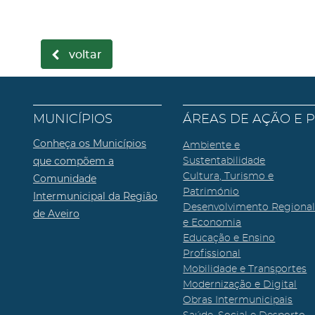
voltar
MUNICÍPIOS
ÁREAS DE AÇÃO E 
Conheça os Municípios
Ambiente e
que compõem a
Sustentabilidade
Cultura, Turismo e
Comunidade
Património
Intermunicipal da Região
Desenvolvimento Regiona
de Aveiro
e Economia
Educação e Ensino
Profissional
Mobilidade e Transportes
Modernização e Digital
Obras Intermunicipais