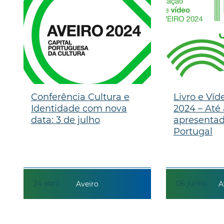
Conferência Cultura e
Livro e Víd
Identidade com nova
2024 – Até 
data: 3 de julho
apresentad
Portugal
24
abril
06
junho
Aveiro
A