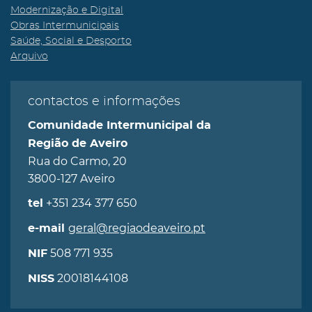
Modernização e Digital
Obras Intermunicipais
Saúde, Social e Desporto
Arquivo
contactos e informações
Comunidade Intermunicipal da
Região de Aveiro
Rua do Carmo, 20
3800-127 Aveiro
+351 234 377 650
tel
geral@regiaodeaveiro.pt
e-mail
508 771 935
NIF
20018144108
NISS