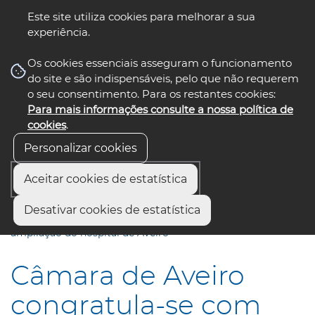
Este site utiliza cookies para melhorar a sua
experiência.
☰ Menu
Os cookies essenciais asseguram o funcionamento
do site e são indispensáveis, pelo que não requerem
o seu consentimento. Para os restantes cookies:
Para mais informações consulte a nossa política de
siga-nos
select language
▼
cookies
.
Personalizar cookies
Aceitar cookies de estatística
Início
Comunicação
Notícias
Desativar cookies de estatística
Câmara de Aveiro congratula-se com avanço do projeto de
ampliação do hospital de Aveiro
Câmara de Aveiro
congratula-se com