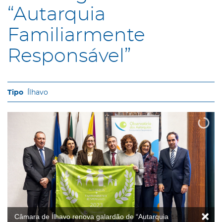
“Autarquia
Familiarmente
Responsável”
Ílhavo
Câmara de Ílhavo renova galardão de “Autarquia