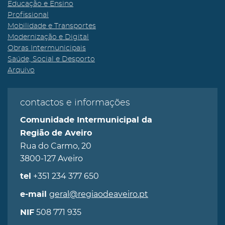
Educação e Ensino
Profissional
Mobilidade e Transportes
Modernização e Digital
Obras Intermunicipais
Saúde, Social e Desporto
Arquivo
contactos e informações
Comunidade Intermunicipal da
Região de Aveiro
Rua do Carmo, 20
3800-127 Aveiro
+351 234 377 650
tel
geral@regiaodeaveiro.pt
e-mail
508 771 935
NIF