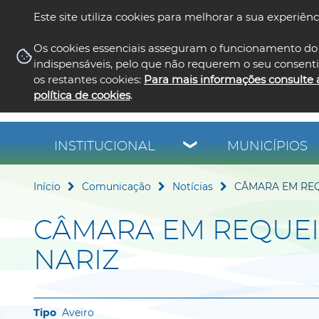
Este site utiliza cookies para melhorar a sua experiênc
Os cookies essenciais asseguram o funcionamento do 
indispensáveis, pelo que não requerem o seu consent
os restantes cookies:
Para mais informações consulte 
política de cookies
.
INSTITUCIONAL
MUNICÍPIOS
Início
Comunicação
Notícias
CÂMARA EM REQU
CÂMARA EM REQUEIXO
NARIZ
Aveiro