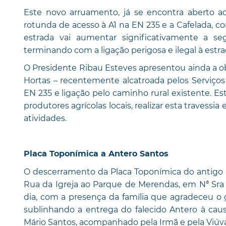
Este novo arruamento, já se encontra aberto ao t
rotunda de acesso à A1 na EN 235 e a Cafelada, 
estrada vai aumentar significativamente a se
terminando com a ligação perigosa e ilegal à estra
O Presidente Ribau Esteves apresentou ainda a ob
Hortas – recentemente alcatroada pelos Serviço
EN 235 e ligação pelo caminho rural existente. Est
produtores agrícolas locais, realizar esta travess
atividades.
Placa Toponímica a Antero Santos
O descerramento da Placa Toponímica do antigo Pr
Rua da Igreja ao Parque de Merendas, em Nª Sr
dia, com a presença da família que agradeceu o
sublinhando a entrega do falecido Antero à causa 
Mário Santos, acompanhado pela Irmã e pela Viúv