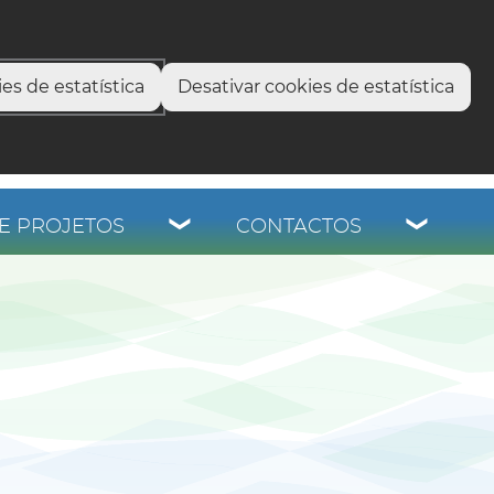
select language
▼
os
es de estatística
Desativar cookies de estatística
E PROJETOS
CONTACTOS