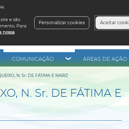
ia.
siga-n
site e são
Personalizar cookies
Aceitar cooki
imento. Para
a nossa
COMUNICAÇÃO
ÁREAS DE AÇÃO 
EIXO, N. Sr. DE FÁTIMA E NARIZ
, N. Sr. DE FÁTIMA E