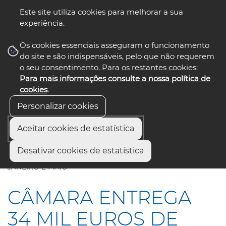
Este site utiliza cookies para melhorar a sua
experiência.
☰ Menu
Os cookies essenciais asseguram o funcionamento
do site e são indispensáveis, pelo que não requerem
o seu consentimento. Para os restantes cookies:
Para mais informações consulte a nossa política de
siga-nos
select language
▼
cookies
.
Personalizar cookies
Aceitar cookies de estatística
Início
Comunicação
Notícias
Desativar cookies de estatística
CÂMARA ENTREGA 34 MIL EUROS DE APOIOS ENTRE
JANEIRO E MAIO
CÂMARA ENTREGA
34 MIL EUROS DE