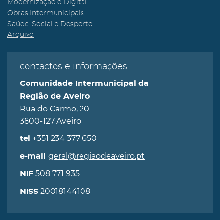
Modernização e Digital
Obras Intermunicipais
Saúde, Social e Desporto
Arquivo
contactos e informações
Comunidade Intermunicipal da
Região de Aveiro
Rua do Carmo, 20
3800-127 Aveiro
+351 234 377 650
tel
geral@regiaodeaveiro.pt
e-mail
508 771 935
NIF
20018144108
NISS