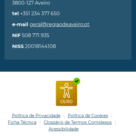
3800-127 Aveiro
+351 234 377 650
tel
geral@regiaodeaveiro.pt
e-mail
508 771 935
NIF
20018144108
NISS
Política de Privacidade
Política de Cookies
Ficha Técnica
Glossário de Termos Complexos
Acessibilidade