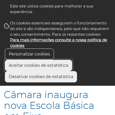
Este site utiliza cookies para melhorar a sua
experiência.
☰ Menu
Os cookies essenciais asseguram o funcionamento
do site e são indispensáveis, pelo que não requerem
o seu consentimento. Para os restantes cookies:
Para mais informações consulte a nossa política de
siga-nos
select language
▼
cookies
.
Personalizar cookies
Aceitar cookies de estatística
Início
Comunicação
Notícias
Desativar cookies de estatística
Câmara inaugura nova Escola Básica em Eixo
Câmara inaugura
nova Escola Básica