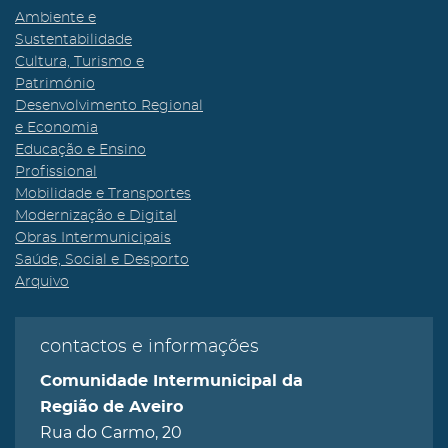
Ambiente e
Sustentabilidade
Cultura, Turismo e
Património
Desenvolvimento Regional
e Economia
Educação e Ensino
Profissional
Mobilidade e Transportes
Modernização e Digital
Obras Intermunicipais
Saúde, Social e Desporto
Arquivo
contactos e informações
Comunidade Intermunicipal da
Região de Aveiro
Rua do Carmo, 20