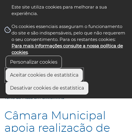
Este site utiliza cookies para melhorar a sua
experiência.
☰ Menu
Os cookies essenciais asseguram o funcionamento
do site e são indispensáveis, pelo que não requerem
o seu consentimento. Para os restantes cookies:
Para mais informações consulte a nossa política de
siga-nos
select language
▼
cookies
.
Personalizar cookies
Aceitar cookies de estatística
Início
Comunicação
Notícias
Desativar cookies de estatística
Câmara Municipal apoia realização de fase final nacional de
Ténis de Mesa em Oliveirinha
Câmara Municipal
apoia realização de