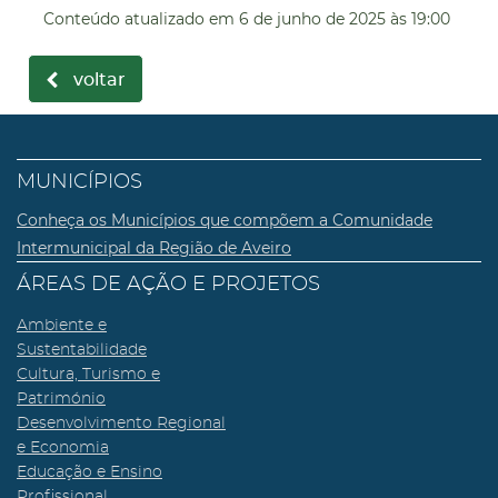
Conteúdo atualizado em
6 de junho de 2025
às 19:00
voltar
MUNICÍPIOS
Conheça os Municípios que compõem a Comunidade
Intermunicipal da Região de Aveiro
ÁREAS DE AÇÃO E PROJETOS
Ambiente e
Sustentabilidade
Cultura, Turismo e
Património
Desenvolvimento Regional
e Economia
Educação e Ensino
Profissional