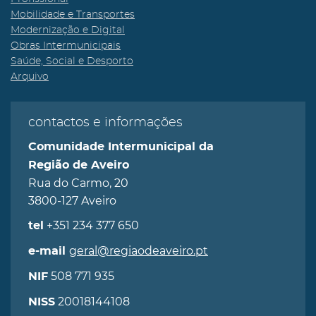
Mobilidade e Transportes
Modernização e Digital
Obras Intermunicipais
Saúde, Social e Desporto
Arquivo
contactos e informações
Comunidade Intermunicipal da
Região de Aveiro
Rua do Carmo, 20
3800-127 Aveiro
+351 234 377 650
tel
geral@regiaodeaveiro.pt
e-mail
508 771 935
NIF
20018144108
NISS