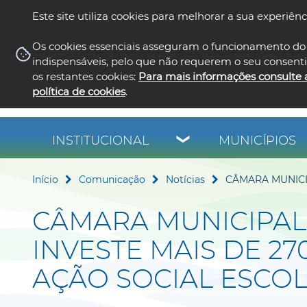
Este site utiliza cookies para melhorar a sua experiênc
Os cookies essenciais asseguram o funcionamento do 
indispensáveis, pelo que não requerem o seu consent
os restantes cookies:
Para mais informações consulte 
política de cookies
.
INSTITUCIONAL
MUNICÍPIOS
Início
Comunicação
Notícias
CÂMARA MUNICI
CÂMARA MUNICIPAL
INVESTE MAIS DE 27
AÇÃO SOCIAL ESCO