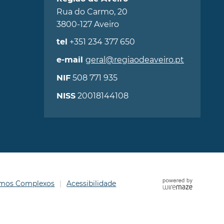
Rua do Carmo, 20
3800-127 Aveiro
+351 234 377 650
tel
geral@regiaodeaveiro.pt
e-mail
508 771 935
NIF
20018144108
NISS
ermos Complexos
Acessibilidade