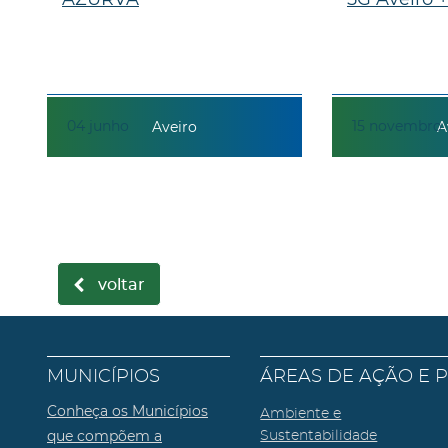
04
junho
15
novembro
Aveiro
A
voltar
MUNICÍPIOS
ÁREAS DE AÇÃO E 
Conheça os Municípios
Ambiente e
que compõem a
Sustentabilidade