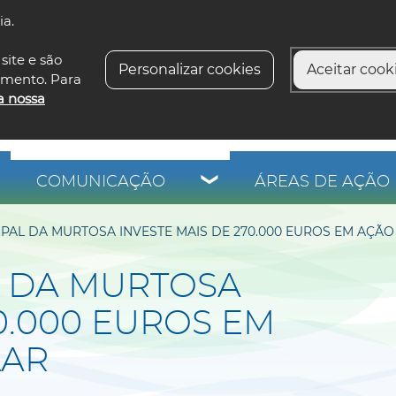
ia.
siga-n
site e são
Personalizar cookies
Aceitar cooki
imento. Para
a nossa
COMUNICAÇÃO
ÁREAS DE AÇÃO 
PAL DA MURTOSA INVESTE MAIS DE 270.000 EUROS EM AÇÃO
 DA MURTOSA
0.000 EUROS EM
LAR