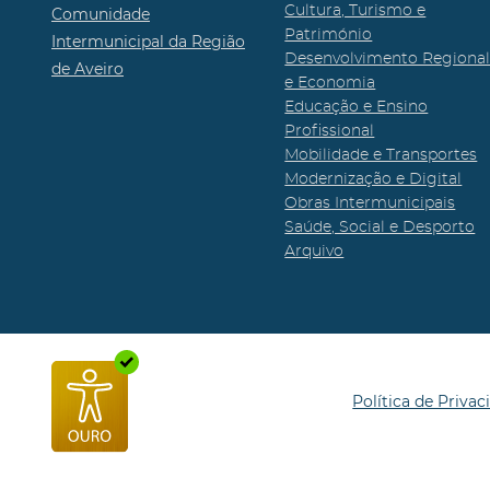
Cultura, Turismo e
Comunidade
Património
Intermunicipal da Região
Desenvolvimento Regiona
de Aveiro
e Economia
Educação e Ensino
Profissional
Mobilidade e Transportes
Modernização e Digital
Obras Intermunicipais
Saúde, Social e Desporto
Arquivo
Política de Privac