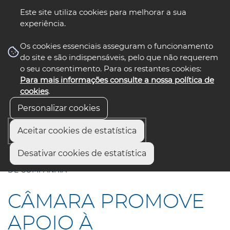
Este site utiliza cookies para melhorar a sua
experiência.
☰ Menu
Os cookies essenciais asseguram o funcionamento
do site e são indispensáveis, pelo que não requerem
o seu consentimento. Para os restantes cookies:
Para mais informações consulte a nossa política de
siga-nos
select language
▼
cookies
.
Personalizar cookies
Aceitar cookies de estatística
Início
Comunicação
Notícias
Desativar cookies de estatística
CÂMARA PROMOVE APOIO À ESTERILIZAÇÃO DE ANIMAIS
DE COMPANHIA
CÂMARA PROMOVE
APOIO À