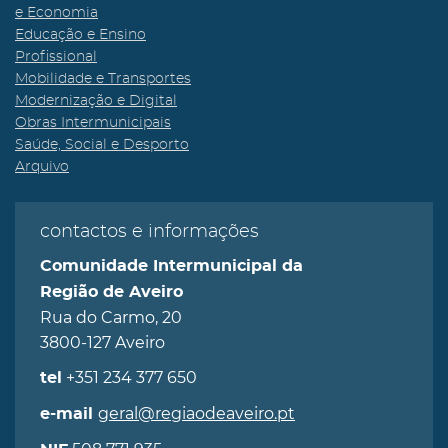
e Economia
Educação e Ensino
Profissional
Mobilidade e Transportes
Modernização e Digital
Obras Intermunicipais
Saúde, Social e Desporto
Arquivo
contactos e informações
Comunidade Intermunicipal da
Região de Aveiro
Rua do Carmo, 20
3800-127 Aveiro
+351 234 377 650
tel
geral@regiaodeaveiro.pt
e-mail