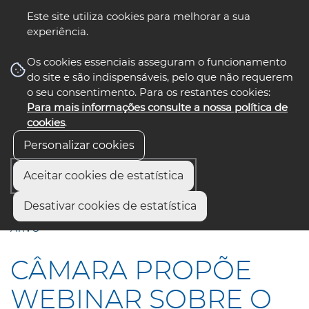
Este site utiliza cookies para melhorar a sua
experiência.
☰ Menu
Os cookies essenciais asseguram o funcionamento
do site e são indispensáveis, pelo que não requerem
o seu consentimento. Para os restantes cookies:
Para mais informações consulte a nossa política de
siga-nos
select language
▼
cookies
.
Personalizar cookies
Aceitar cookies de estatística
Início
Comunicação
Notícias
Desativar cookies de estatística
CÂMARA PROPÕE WEBINAR SOBRE O ENVELHECIMENTO
ATIVO
CÂMARA PROPÕE
WEBINAR SOBRE O