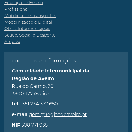
Educação e Ensino
Profissional
Mobilidade e Transportes
Modernização e Digital
Obras Intermunicipais
Saúde, Social e Desporto
Arquivo
contactos e informações
Comunidade Intermunicipal da
Região de Aveiro
Rua do Carmo, 20
3800-127 Aveiro
+351 234 377 650
tel
geral@regiaodeaveiro.pt
e-mail
508 771 935
NIF