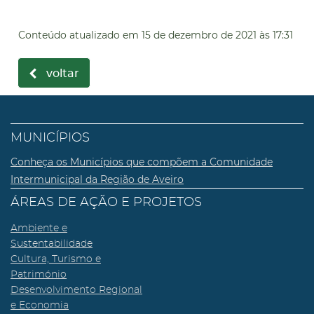
Conteúdo atualizado em
15 de dezembro de 2021
às 17:31
voltar
MUNICÍPIOS
Conheça os Municípios que compõem a Comunidade
Intermunicipal da Região de Aveiro
ÁREAS DE AÇÃO E PROJETOS
Ambiente e
Sustentabilidade
Cultura, Turismo e
Património
Desenvolvimento Regional
e Economia