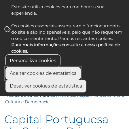
Este site utiliza cookies para melhorar a sua
experiência.
☰ Menu
Os cookies essenciais asseguram o funcionamento
do site e são indispensáveis, pelo que não requerem
o seu consentimento. Para os restantes cookies:
Para mais informações consulte a nossa política de
siga-nos
select language
▼
cookies
.
Personalizar cookies
Aceitar cookies de estatística
Início
Comunicação
Notícias
Desativar cookies de estatística
Capital Portuguesa da Cultura: Primeiro-Ministro e
Presidente da Câmara de Aveiro participam na Conferência
‘Cultura e Democracia’
Capital Portuguesa