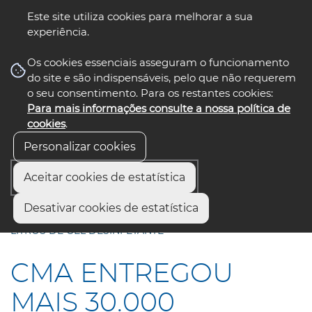
Este site utiliza cookies para melhorar a sua
experiência.
☰ Menu
Os cookies essenciais asseguram o funcionamento
do site e são indispensáveis, pelo que não requerem
o seu consentimento. Para os restantes cookies:
Para mais informações consulte a nossa política de
siga-nos
select language
▼
cookies
.
Personalizar cookies
Aceitar cookies de estatística
Início
Comunicação
Notícias
Desativar cookies de estatística
CMA ENTREGOU MAIS 30.000 UNIDADES de EPI e 1270
LITROS DE GEL DESINFETANTE
CMA ENTREGOU
MAIS 30.000