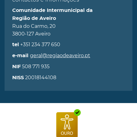
contactos e informações
Comunidade Intermunicipal da
Região de Aveiro
Rua do Carmo, 20
3800-127 Aveiro
+351 234 377 650
tel
geral@regiaodeaveiro.pt
e-mail
508 771 935
NIF
20018144108
NISS