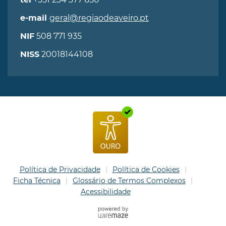
tel
geral@regiaodeaveiro.pt
e-mail
508 771 935
NIF
20018144108
NISS
Política de Privacidade
Política de Cookies
Ficha Técnica
Glossário de Termos Complexos
Acessibilidade