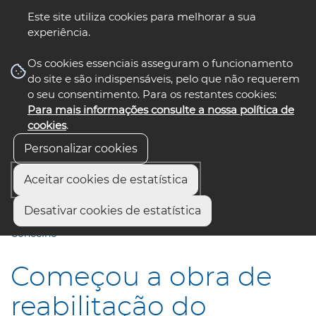
Este site utiliza cookies para melhorar a sua
experiência.
☰ Menu
Os cookies essenciais asseguram o funcionamento
do site e são indispensáveis, pelo que não requerem
o seu consentimento. Para os restantes cookies:
Para mais informações consulte a nossa política de
siga-nos
select language
▼
cookies
.
Personalizar cookies
Aceitar cookies de estatística
Início
Comunicação
Notícias
Desativar cookies de estatística
Começou a obra de reabilitação do Edifício dos Paços do
Concelho
Começou a obra de
reabilitação do