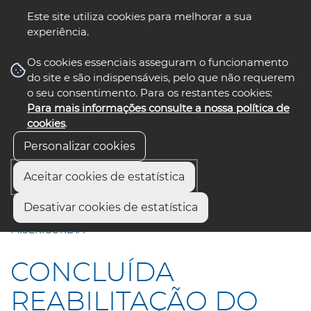
Este site utiliza cookies para melhorar a sua
experiência.
☰ Menu
Os cookies essenciais asseguram o funcionamento
do site e são indispensáveis, pelo que não requerem
o seu consentimento. Para os restantes cookies:
Para mais informações consulte a nossa política de
siga-nos
select language
▼
cookies
.
Personalizar cookies
Aceitar cookies de estatística
Início
Comunicação
Notícias
Desativar cookies de estatística
CONCLUÍDA REABILITAÇÃO DO BAIRRO DA
MISERICÓRDIA
CONCLUÍDA
REABILITAÇÃO DO