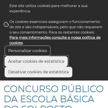
Este site utiliza cookies para melhorar a sua
experiência.
☰ Menu
Os cookies essenciais asseguram o funcionamento
do site e são indispensáveis, pelo que não requerem
o seu consentimento. Para os restantes cookies:
Para mais informações consulte a nossa política de
siga-nos
select language
▼
cookies
.
Personalizar cookies
Aceitar cookies de estatística
Início
Comunicação
Notícias
Desativar cookies de estatística
CONCURSO PÚBLICO DA ESCOLA BÁSICA DO SOLPOSTO
CONCURSO PÚBLICO
DA ESCOLA BÁSICA