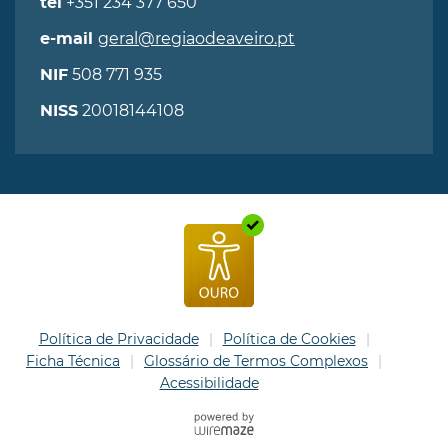
+351 234 377 650
tel
geral@regiaodeaveiro.pt
e-mail
508 771 935
NIF
20018144108
NISS
Política de Privacidade
Política de Cookies
Ficha Técnica
Glossário de Termos Complexos
Acessibilidade