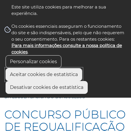
Este site utiliza cookies para melhorar a sua
experiência.
☰ Menu
Os cookies essenciais asseguram o funcionamento
do site e são indispensáveis, pelo que não requerem
o seu consentimento. Para os restantes cookies:
Para mais informações consulte a nossa política de
siga-nos
select language
▼
cookies
.
Personalizar cookies
Aceitar cookies de estatística
Início
Comunicação
Notícias
Desativar cookies de estatística
CONCURSO PÚBLICO DE REQUALIFICAÇÃO E AMPLIAÇÃO
DA ESCOLA BÁSICA DO BONSUCESSO
CONCURSO PÚBLICO
DE REQUALIFICAÇÃO