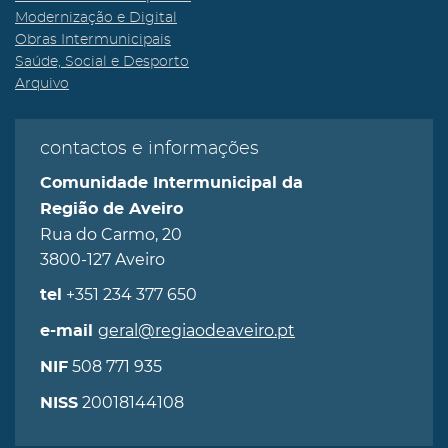
Modernização e Digital
Obras Intermunicipais
Saúde, Social e Desporto
Arquivo
contactos e informações
Comunidade Intermunicipal da
Região de Aveiro
Rua do Carmo, 20
3800-127 Aveiro
+351 234 377 650
tel
geral@regiaodeaveiro.pt
e-mail
508 771 935
NIF
20018144108
NISS