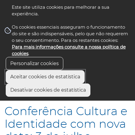
Este site utiliza cookies para melhorar a sua
experiência.
☰ Menu
Os cookies essenciais asseguram o funcionamento
do site e são indispensáveis, pelo que não requerem
o seu consentimento. Para os restantes cookies:
Para mais informações consulte a nossa política de
siga-nos
select language
▼
cookies
.
Personalizar cookies
Aceitar cookies de estatística
Início
Comunicação
Notícias
Desativar cookies de estatística
Conferência Cultura e Identidade com nova data: 3 de julho
Conferência Cultura e
Identidade com nova