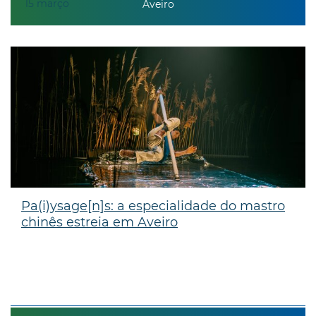
15
março
Aveiro
Pa(i)ysage[n]s: a especialidade do mastro
chinês estreia em Aveiro