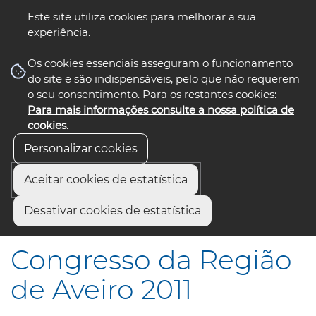
Este site utiliza cookies para melhorar a sua
experiência.
☰ Menu
Os cookies essenciais asseguram o funcionamento
do site e são indispensáveis, pelo que não requerem
o seu consentimento. Para os restantes cookies:
Para mais informações consulte a nossa política de
siga-nos
select language
▼
cookies
.
Personalizar cookies
Aceitar cookies de estatística
Início
Comunicação
Notícias
Desativar cookies de estatística
Congresso da Região de Aveiro 2011
Congresso da Região
de Aveiro 2011