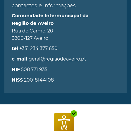
contactos e informações
Comunidade Intermunicipal da
Região de Aveiro
Rua do Carmo, 20
3800-127 Aveiro
+351 234 377 650
tel
geral@regiaodeaveiro.pt
e-mail
508 771 935
NIF
20018144108
NISS