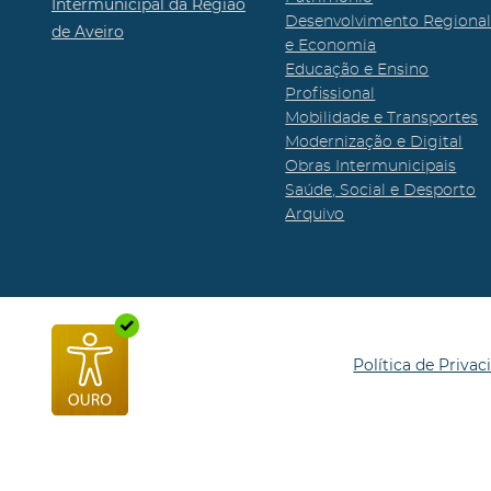
Intermunicipal da Região
Desenvolvimento Regiona
de Aveiro
e Economia
Educação e Ensino
Profissional
Mobilidade e Transportes
Modernização e Digital
Obras Intermunicipais
Saúde, Social e Desporto
Arquivo
Política de Privac