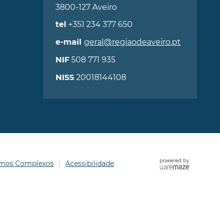
3800-127 Aveiro
+351 234 377 650
tel
geral@regiaodeaveiro.pt
e-mail
508 771 935
NIF
20018144108
NISS
ermos Complexos
Acessibilidade