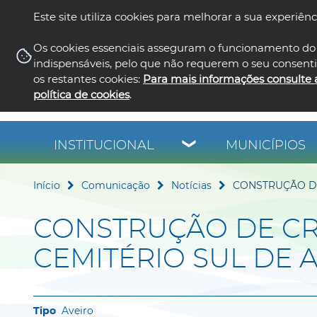
Este site utiliza cookies para melhorar a sua experiênc
Os cookies essenciais asseguram o funcionamento do 
indispensáveis, pelo que não requerem o seu consent
os restantes cookies:
Para mais informações consulte 
política de cookies
.
INSTITUCIONAL
MUNICÍPIOS
Início
Comunicação
Notícias
CONSTRUÇÃO DE
CONSTRUÇÃO DE C
CEMITÉRIO SUL DE 
Aveiro