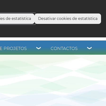
select language
▼
os
es de estatística
Desativar cookies de estatística
E PROJETOS
CONTACTOS