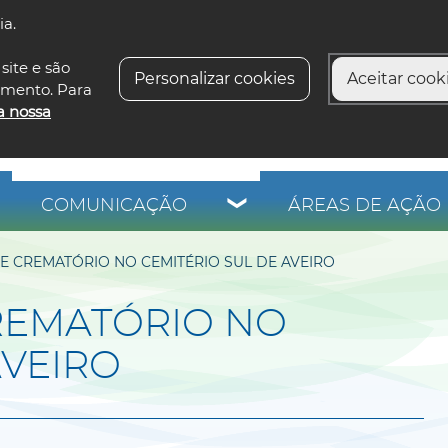
ia.
siga-n
site e são
Personalizar cookies
Aceitar cooki
imento. Para
a nossa
COMUNICAÇÃO
ÁREAS DE AÇÃO 
 CREMATÓRIO NO CEMITÉRIO SUL DE AVEIRO
REMATÓRIO NO
AVEIRO