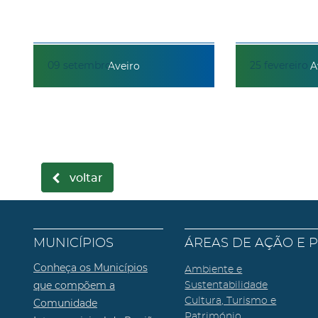
09
setembro
25
fevereiro
Aveiro
A
voltar
MUNICÍPIOS
ÁREAS DE AÇÃO E 
Conheça os Municípios
Ambiente e
que compõem a
Sustentabilidade
Cultura, Turismo e
Comunidade
Património