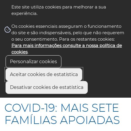
Este site utiliza cookies para melhorar a sua
experiência.
☰ Menu
Os cookies essenciais asseguram o funcionamento
do site e são indispensáveis, pelo que não requerem
o seu consentimento. Para os restantes cookies:
Para mais informações consulte a nossa política de
siga-nos
select language
▼
cookies
.
Personalizar cookies
Aceitar cookies de estatística
Início
Comunicação
Notícias
Desativar cookies de estatística
COVID-19: MAIS SETE FAMÍLIAS APOIADAS
COVID-19: MAIS SETE
FAMÍLIAS APOIADAS