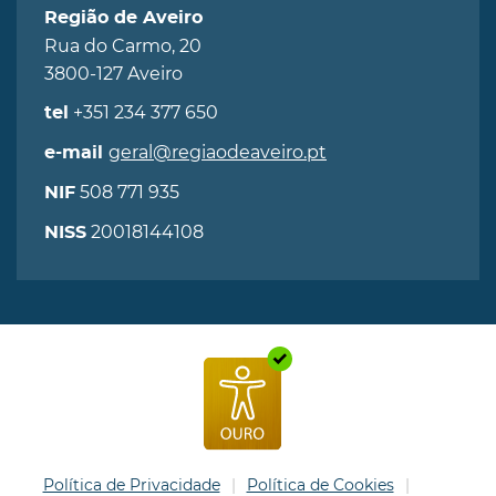
Região de Aveiro
Rua do Carmo, 20
3800-127 Aveiro
+351 234 377 650
tel
geral@regiaodeaveiro.pt
e-mail
508 771 935
NIF
20018144108
NISS
Política de Privacidade
Política de Cookies