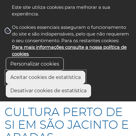
Este site utiliza cookies para melhorar a sua
experiência.
☰ Menu
Os cookies essenciais asseguram o funcionamento
do site e são indispensáveis, pelo que não requerem
o seu consentimento. Para os restantes cookies:
Para mais informações consulte a nossa política de
siga-nos
select language
▼
cookies
.
Personalizar cookies
Aceitar cookies de estatística
Início
Comunicação
Notícias
Desativar cookies de estatística
CULTURA PERTO DE SI EM SÃO JACINTO E ARADAS
CULTURA PERTO DE
SI EM SÃO JACINTO E