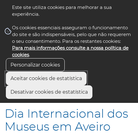
Este site utiliza cookies para melhorar a sua
experiência.
☰ Menu
Os cookies essenciais asseguram o funcionamento
do site e são indispensáveis, pelo que não requerem
o seu consentimento. Para os restantes cookies:
Para mais informações consulte a nossa política de
siga-nos
select language
▼
cookies
.
Personalizar cookies
Aceitar cookies de estatística
Início
Comunicação
Notícias
Desativar cookies de estatística
Dia Internacional dos Museus em Aveiro
Dia Internacional dos
Museus em Aveiro