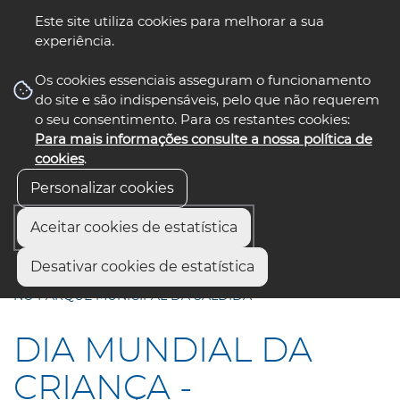
Este site utiliza cookies para melhorar a sua
experiência.
☰ Menu
Os cookies essenciais asseguram o funcionamento
do site e são indispensáveis, pelo que não requerem
o seu consentimento. Para os restantes cookies:
Para mais informações consulte a nossa política de
siga-nos
select language
▼
cookies
.
Personalizar cookies
Aceitar cookies de estatística
Início
Comunicação
Notícias
Desativar cookies de estatística
DIA MUNDIAL DA CRIANÇA - RESTRIÇÕES À CIRCULAÇÃO
NO PARQUE MUNICIPAL DA SALDIDA
DIA MUNDIAL DA
CRIANÇA -