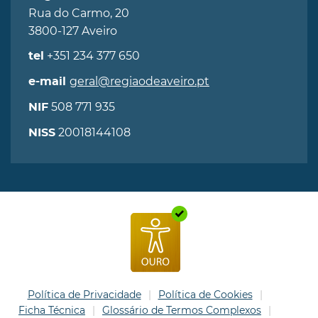
Rua do Carmo, 20
3800-127 Aveiro
+351 234 377 650
tel
geral@regiaodeaveiro.pt
e-mail
508 771 935
NIF
20018144108
NISS
Política de Privacidade
Política de Cookies
Ficha Técnica
Glossário de Termos Complexos