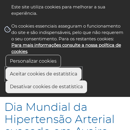
Este site utiliza cookies para melhorar a sua
experiência.
☰ Menu
Os cookies essenciais asseguram o funcionamento
do site e são indispensáveis, pelo que não requerem
o seu consentimento. Para os restantes cookies:
Para mais informações consulte a nossa política de
siga-nos
select language
▼
cookies
.
Personalizar cookies
Aceitar cookies de estatística
Início
Comunicação
Notícias
Desativar cookies de estatística
Dia Mundial da Hipertensão Arterial evocado em Aveiro
Dia Mundial da
Hipertensão Arterial