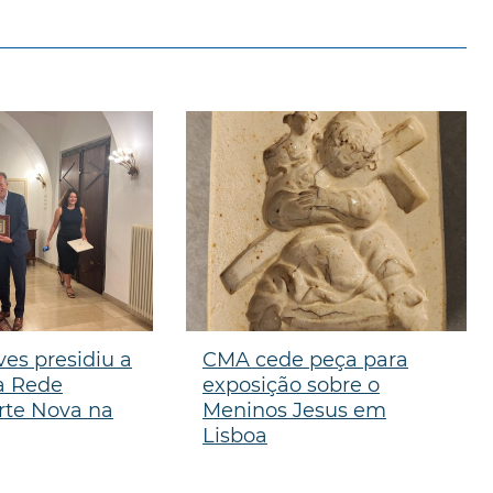
ves presidiu a
CMA cede peça para
a Rede
exposição sobre o
rte Nova na
Meninos Jesus em
Lisboa