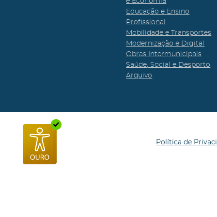
e Economia
Educação e Ensino
Profissional
Mobilidade e Transportes
Modernização e Digital
Obras Intermunicipais
Saúde, Social e Desporto
Arquivo
Política de Privac