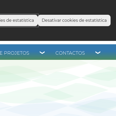
select language
▼
os
es de estatística
Desativar cookies de estatística
E PROJETOS
CONTACTOS