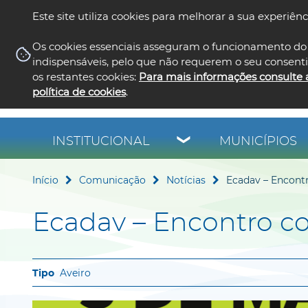
Este site utiliza cookies para melhorar a sua experiênc
Os cookies essenciais asseguram o funcionamento do 
indispensáveis, pelo que não requerem o seu consent
os restantes cookies:
Para mais informações consulte 
política de cookies
.
INSTITUCIONAL
MUNICÍPIOS
Início
Comunicação
Notícias
Ecadav – Encont
Ecadav – Encontro c
Aveiro