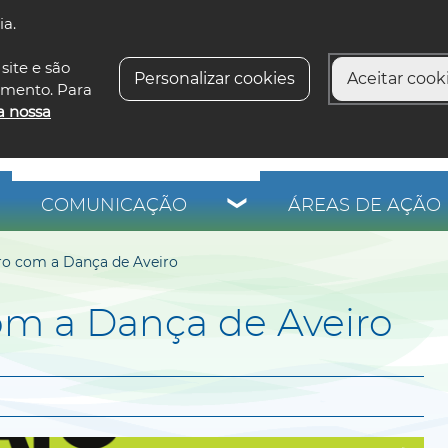
ia.
siga-n
site e são
Personalizar cookies
Aceitar cooki
imento. Para
a nossa
COMUNICAÇÃO
ÁREAS DE AÇÃO 
ro com a Dança de Aveiro
om a Dança de Aveiro