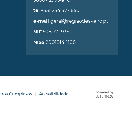
3800-127 Aveiro
+351 234 377 650
tel
geral@regiaodeaveiro.pt
e-mail
508 771 935
NIF
20018144108
NISS
ermos Complexos
Acessibilidade