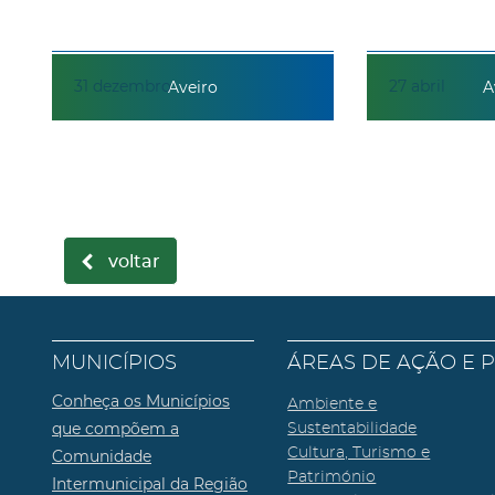
31
dezembro
27
abril
Aveiro
A
voltar
MUNICÍPIOS
ÁREAS DE AÇÃO E 
Conheça os Municípios
Ambiente e
que compõem a
Sustentabilidade
Cultura, Turismo e
Comunidade
Património
Intermunicipal da Região