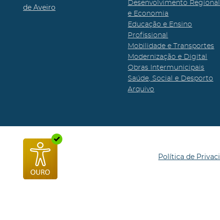
Desenvolvimento Regiona
de Aveiro
e Economia
Educação e Ensino
Profissional
Mobilidade e Transportes
Modernização e Digital
Obras Intermunicipais
Saúde, Social e Desporto
Arquivo
Política de Privac