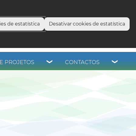
select language
▼
os
es de estatística
Desativar cookies de estatística
E PROJETOS
CONTACTOS