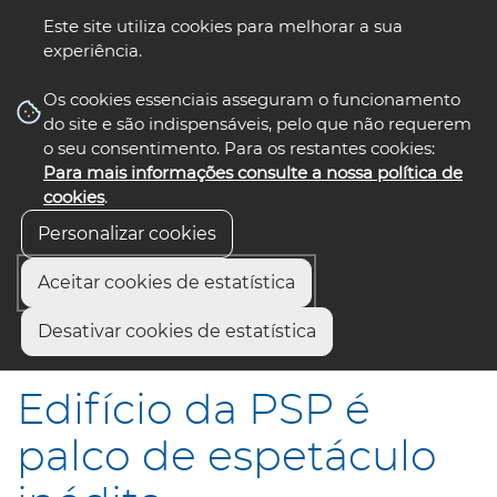
Este site utiliza cookies para melhorar a sua
experiência.
☰ Menu
Os cookies essenciais asseguram o funcionamento
do site e são indispensáveis, pelo que não requerem
o seu consentimento. Para os restantes cookies:
Para mais informações consulte a nossa política de
siga-nos
select language
▼
cookies
.
Personalizar cookies
Aceitar cookies de estatística
Início
Comunicação
Notícias
Desativar cookies de estatística
Edifício da PSP é palco de espetáculo inédito
Edifício da PSP é
palco de espetáculo