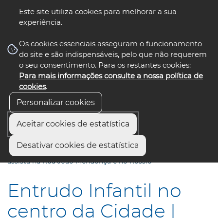
Este site utiliza cookies para melhorar a sua
experiência.
☰ Menu
Os cookies essenciais asseguram o funcionamento
do site e são indispensáveis, pelo que não requerem
o seu consentimento. Para os restantes cookies:
Para mais informações consulte a nossa política de
siga-nos
select language
▼
cookies
.
Personalizar cookies
Aceitar cookies de estatística
Início
Comunicação
Notícias
Desativar cookies de estatística
Entrudo Infantil no centro da Cidade | Novo percurso –
assista na Rua João Mendonça e no Rossio
Entrudo Infantil no
centro da Cidade |