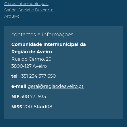
Obras Intermunicipais
Saúde, Social e Desporto
Arquivo
contactos e informações
Comunidade Intermunicipal da
Região de Aveiro
Rua do Carmo, 20
3800-127 Aveiro
+351 234 377 650
tel
geral@regiaodeaveiro.pt
e-mail
508 771 935
NIF
20018144108
NISS