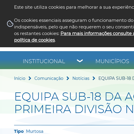
Este site utiliza cookies para melhorar a sua experiênc
Os cookies essenciais asseguram o funcionamento do 
indispensáveis, pelo que não requerem o seu consent
os restantes cookies:
Para mais informações consulte 
política de cookies
.
INSTITUCIONAL
MUNICÍPIOS
Início
Comunicação
Notícias
EQUIPA SUB-18 
EQUIPA SUB-18 DA 
PRIMEIRA DIVISÃO 
Murtosa