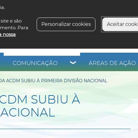
ia.
siga-n
site e são
Personalizar cookies
Aceitar cooki
imento. Para
a nossa
COMUNICAÇÃO
ÁREAS DE AÇÃO 
DA ACDM SUBIU À PRIMEIRA DIVISÃO NACIONAL
ACDM SUBIU À
NACIONAL