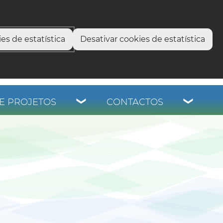
select language
▼
os
es de estatística
Desativar cookies de estatística
E PROJETOS
CONTACTOS