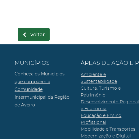
voltar
MUNICÍPIOS
ÁREAS DE AÇÃO E 
Conheça os Municípios
Ambiente e
que compõem a
Sustentabilidade
Cultura, Turismo e
Comunidade
Património
Intermunicipal da Região
Desenvolvimento Regiona
de Aveiro
e Economia
Educação e Ensino
Profissional
Mobilidade e Transportes
Modernização e Digital