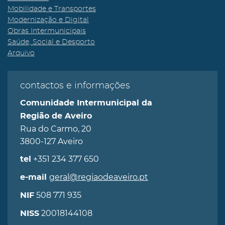
Mobilidade e Transportes
Modernização e Digital
Obras Intermunicipais
Saúde, Social e Desporto
Arquivo
contactos e informações
Comunidade Intermunicipal da
Região de Aveiro
Rua do Carmo, 20
3800-127 Aveiro
+351 234 377 650
tel
geral@regiaodeaveiro.pt
e-mail
508 771 935
NIF
20018144108
NISS