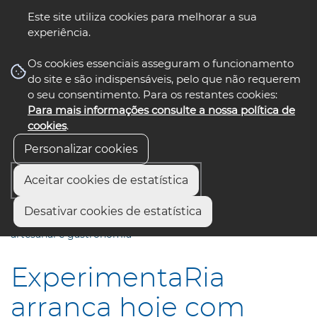
Este site utiliza cookies para melhorar a sua
experiência.
☰ Menu
Os cookies essenciais asseguram o funcionamento
do site e são indispensáveis, pelo que não requerem
o seu consentimento. Para os restantes cookies:
Para mais informações consulte a nossa política de
siga-nos
select language
▼
cookies
.
Personalizar cookies
Aceitar cookies de estatística
Início
Comunicação
Notícias
Desativar cookies de estatística
ExperimentaRia arranca hoje com turismo na Ria, pesca
artesanal e gastronomia
ExperimentaRia
arranca hoje com