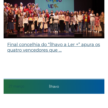
Final concelhia do “Ílhavo a Ler +” apura os
quatro vencedores que ...
27
março
Ílhavo