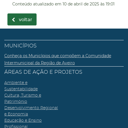
Conteúdo atualizado em
10 de abril de 2025
às 19:01
voltar
MUNICÍPIOS
Conheça os Municípios que compõem a Comunidade
Intermunicipal da Região de Aveiro
ÁREAS DE AÇÃO E PROJETOS
Ambiente e
Sustentabilidade
Cultura, Turismo e
Património
Desenvolvimento Regional
e Economia
Educação e Ensino
Profissional