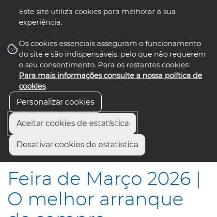
Este site utiliza cookies para melhorar a sua
experiência.
☰ Menu
Os cookies essenciais asseguram o funcionamento
do site e são indispensáveis, pelo que não requerem
o seu consentimento. Para os restantes cookies:
Para mais informações consulte a nossa política de
siga-nos
select language
▼
cookies
.
Personalizar cookies
Aceitar cookies de estatística
Início
Comunicação
Notícias
Desativar cookies de estatística
Feira de Março 2026 | O melhor arranque de sempre
Feira de Março 2026 |
O melhor arranque