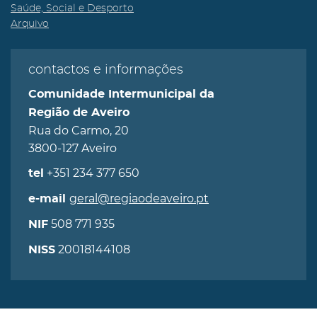
Saúde, Social e Desporto
Arquivo
contactos e informações
Comunidade Intermunicipal da
Região de Aveiro
Rua do Carmo, 20
3800-127 Aveiro
+351 234 377 650
tel
geral@regiaodeaveiro.pt
e-mail
508 771 935
NIF
20018144108
NISS