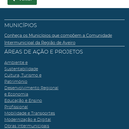
MUNICÍPIOS
Conheça os Municípios que compõem a Comunidade
Intermunicipal da Região de Aveiro
ÁREAS DE AÇÃO E PROJETOS
Ambiente e
Sustentabilidade
Cultura, Turismo e
Património
Desenvolvimento Regional
e Economia
Educação e Ensino
Profissional
Mobilidade e Transportes
Modernização e Digital
Obras Intermunicipais