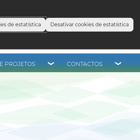
select language
▼
os
es de estatística
Desativar cookies de estatística
E PROJETOS
CONTACTOS