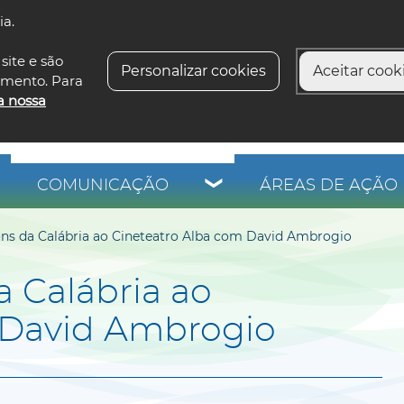
ia.
siga-n
site e são
Personalizar cookies
Aceitar cooki
imento. Para
a nossa
COMUNICAÇÃO
ÁREAS DE AÇÃO 
ons da Calábria ao Cineteatro Alba com David Ambrogio
a Calábria ao
 David Ambrogio