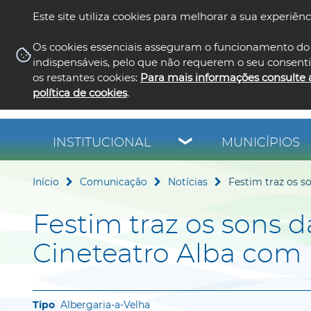
Este site utiliza cookies para melhorar a sua experiênc
Os cookies essenciais asseguram o funcionamento do 
indispensáveis, pelo que não requerem o seu consent
os restantes cookies:
Para mais informações consulte 
política de cookies
.
INSTITUCIONAL
MUNICÍPIOS
Início
Comunicação
Notícias
Festim traz os s
Festim traz os sons d
Cineteatro Alba com
Albergaria-a-Velha