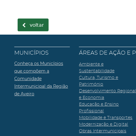
voltar
MUNICÍPIOS
ÁREAS DE AÇÃO E 
Conheça os Municípios
Ambiente e
que compõem a
Sustentabilidade
Cultura, Turismo e
Comunidade
Património
Intermunicipal da Região
Desenvolvimento Regiona
de Aveiro
e Economia
Educação e Ensino
Profissional
Mobilidade e Transportes
Modernização e Digital
Obras Intermunicipais