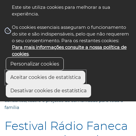
Este site utiliza cookies para melhorar a sua
experiência.
☰ Menu
Os cookies essenciais asseguram o funcionamento
do site e são indispensáveis, pelo que não requerem
o seu consentimento. Para os restantes cookies:
Para mais informações consulte a nossa política de
siga-nos
select language
▼
cookies
.
Personalizar cookies
Aceitar cookies de estatística
Início
Comunicação
Notícias
Desativar cookies de estatística
Festival Rádio Faneca arranca esta sexta-feira com
concertos, teatro e projetos de comunidade para toda a
família
Festival Rádio Faneca