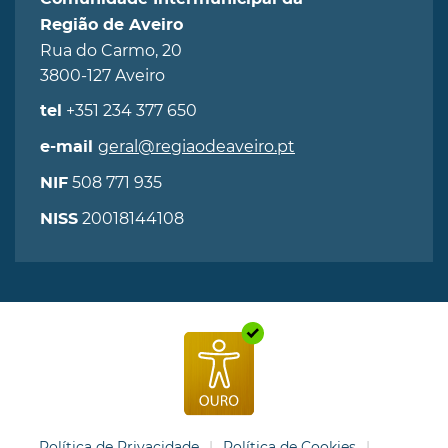
Região de Aveiro
Rua do Carmo, 20
3800-127 Aveiro
+351 234 377 650
tel
geral@regiaodeaveiro.pt
e-mail
508 771 935
NIF
20018144108
NISS
Política de Privacidade
Política de Cookies