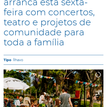
arranca esta sexta-
feira com concertos,
teatro e projetos de
comunidade para
toda a família
Ílhavo