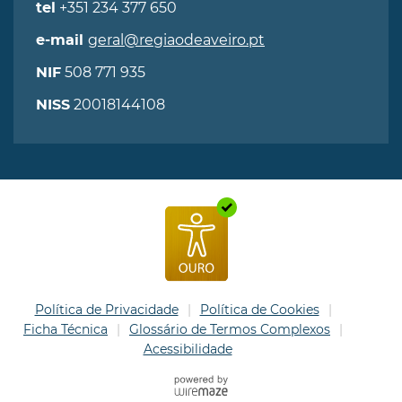
+351 234 377 650
tel
geral@regiaodeaveiro.pt
e-mail
508 771 935
NIF
20018144108
NISS
Política de Privacidade
Política de Cookies
Ficha Técnica
Glossário de Termos Complexos
Acessibilidade