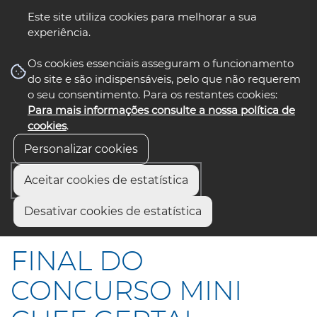
Este site utiliza cookies para melhorar a sua
experiência.
☰ Menu
Os cookies essenciais asseguram o funcionamento
do site e são indispensáveis, pelo que não requerem
o seu consentimento. Para os restantes cookies:
Para mais informações consulte a nossa política de
siga-nos
select language
▼
cookies
.
Personalizar cookies
Aceitar cookies de estatística
Início
Comunicação
Notícias
Desativar cookies de estatística
FINAL DO CONCURSO MINI CHEF GERTAL
FINAL DO
CONCURSO MINI