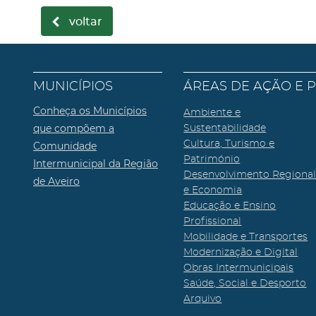
voltar
MUNICÍPIOS
ÁREAS DE AÇÃO E 
Conheça os Municípios
Ambiente e
que compõem a
Sustentabilidade
Cultura, Turismo e
Comunidade
Património
Intermunicipal da Região
Desenvolvimento Regiona
de Aveiro
e Economia
Educação e Ensino
Profissional
Mobilidade e Transportes
Modernização e Digital
Obras Intermunicipais
Saúde, Social e Desporto
Arquivo