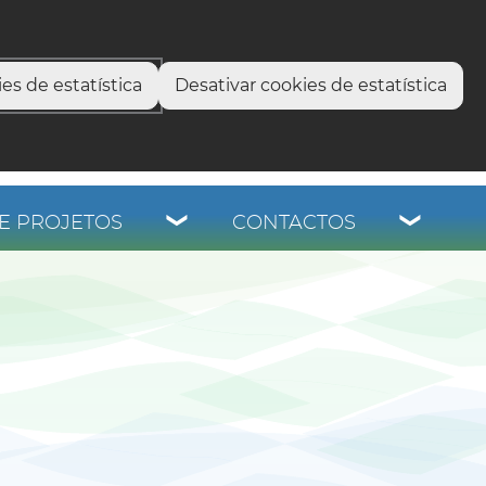
select language
▼
os
es de estatística
Desativar cookies de estatística
E PROJETOS
CONTACTOS