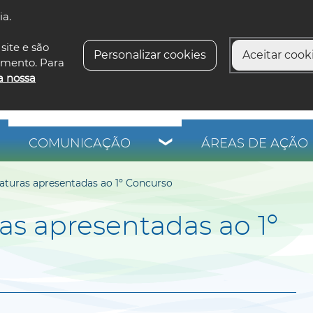
ia.
siga-n
site e são
Personalizar cookies
Aceitar cooki
imento. Para
a nossa
COMUNICAÇÃO
ÁREAS DE AÇÃO 
aturas apresentadas ao 1º Concurso
s apresentadas ao 1º