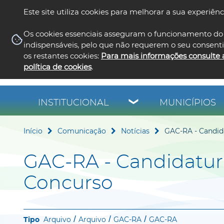
Este site utiliza cookies para melhorar a sua experiênc
Os cookies essenciais asseguram o funcionamento do 
indispensáveis, pelo que não requerem o seu consent
os restantes cookies:
Para mais informações consulte 
política de cookies
.
INSTITUCIONAL
MUNICÍPIOS
Início
Comunicação
Notícias
GAC-RA - Candid
GAC-RA - Candidatura
Concurso
Arquivo
Arquivo
GAC-RA
GAC-RA