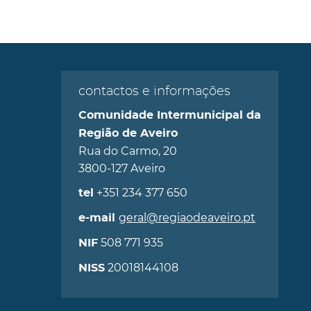
contactos e informações
Comunidade Intermunicipal da
Região de Aveiro
Rua do Carmo, 20
3800-127 Aveiro
+351 234 377 650
tel
geral@regiaodeaveiro.pt
e-mail
508 771 935
NIF
20018144108
NISS