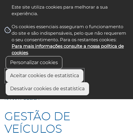
Este site utiliza cookies para melhorar a sua
experiência.
☰ Menu
Os cookies essenciais asseguram o funcionamento
do site e são indispensáveis, pelo que não requerem
o seu consentimento. Para os restantes cookies:
Para mais informações consulte a nossa política de
siga-nos
select language
▼
cookies
.
Personalizar cookies
Aceitar cookies de estatística
Início
Comunicação
Notícias
Desativar cookies de estatística
GESTÃO DE VEÍCULOS ABANDONADOS E RECOLHIDOS
NA VIA PÚBLICA
GESTÃO DE
VEÍCULOS