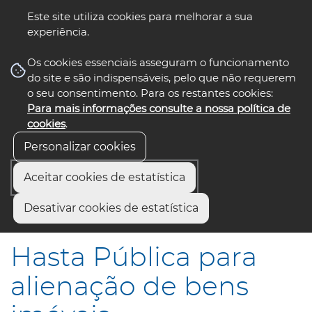
Este site utiliza cookies para melhorar a sua
experiência.
☰ Menu
Os cookies essenciais asseguram o funcionamento
do site e são indispensáveis, pelo que não requerem
o seu consentimento. Para os restantes cookies:
Para mais informações consulte a nossa política de
siga-nos
select language
▼
cookies
.
Personalizar cookies
Aceitar cookies de estatística
Início
Comunicação
Notícias
Desativar cookies de estatística
Hasta Pública para alienação de bens imóveis
Hasta Pública para
alienação de bens