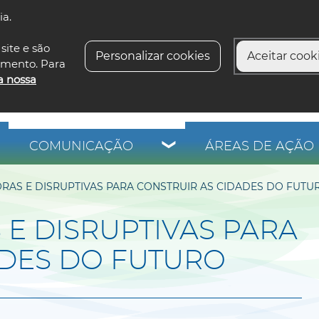
ia.
siga-n
site e são
Personalizar cookies
Aceitar cooki
imento. Para
a nossa
COMUNICAÇÃO
ÁREAS DE AÇÃO 
ORAS E DISRUPTIVAS PARA CONSTRUIR AS CIDADES DO FUTU
 E DISRUPTIVAS PARA
ADES DO FUTURO