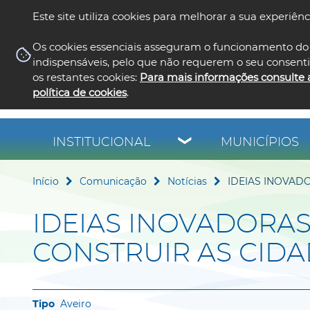
Este site utiliza cookies para melhorar a sua experiênc
Os cookies essenciais asseguram o funcionamento do 
indispensáveis, pelo que não requerem o seu consent
os restantes cookies:
Para mais informações consulte 
política de cookies
.
INSTITUCIONAL
MUNICÍPIOS
Início
Comunicação
Notícias
IDEIAS INOVAD
IDEIAS INOVADORAS
CONSTRUIR AS CID
Aveiro