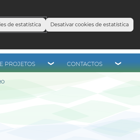
select language
▼
os
es de estatística
Desativar cookies de estatística
E PROJETOS
CONTACTOS
RO