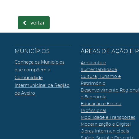
voltar
MUNICÍPIOS
ÁREAS DE AÇÃO E 
Conheça os Municípios
Ambiente e
que compõem a
Sustentabilidade
Cultura, Turismo e
Comunidade
Património
Intermunicipal da Região
Desenvolvimento Regiona
de Aveiro
e Economia
Educação e Ensino
Profissional
Mobilidade e Transportes
Modernização e Digital
Obras Intermunicipais
Saúde, Social e Desporto