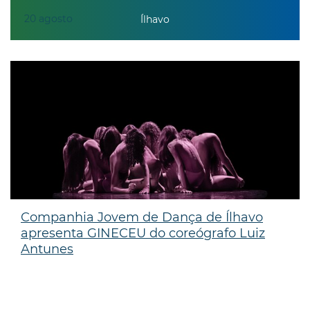
20
agosto
Ílhavo
Companhia Jovem de Dança de Ílhavo
apresenta GINECEU do coreógrafo Luiz
Antunes