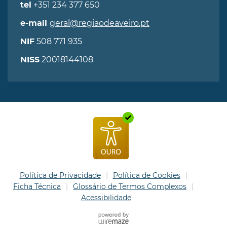
+351 234 377 650
tel
geral@regiaodeaveiro.pt
e-mail
508 771 935
NIF
20018144108
NISS
Política de Privacidade
Política de Cookies
Ficha Técnica
Glossário de Termos Complexos
Acessibilidade