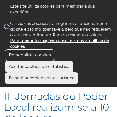
Este site utiliza cookies para melhorar a sua
experiência.
☰ Menu
Os cookies essenciais asseguram o funcionamento
do site e são indispensáveis, pelo que não requerem
o seu consentimento. Para os restantes cookies:
Para mais informações consulte a nossa política de
siga-nos
select language
▼
cookies
.
Personalizar cookies
Aceitar cookies de estatística
Início
Comunicação
Notícias
Desativar cookies de estatística
III Jornadas do Poder Local realizam-se a 10 de janeiro
III Jornadas do Poder
Local realizam-se a 10