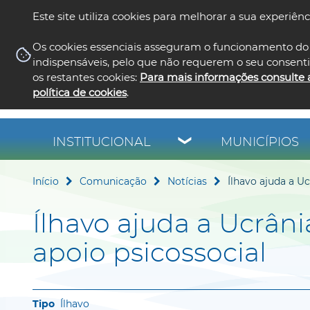
Este site utiliza cookies para melhorar a sua experiênc
Os cookies essenciais asseguram o funcionamento do 
indispensáveis, pelo que não requerem o seu consent
os restantes cookies:
Para mais informações consulte 
política de cookies
.
INSTITUCIONAL
MUNICÍPIOS
Início
Comunicação
Notícias
Ílhavo ajuda a U
Ílhavo ajuda a Ucrân
apoio psicossocial
Ílhavo