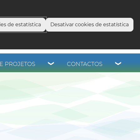
select language
▼
os
es de estatística
Desativar cookies de estatística
E PROJETOS
CONTACTOS