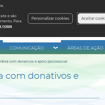
ia.
siga-n
site e são
Personalizar cookies
Aceitar cooki
imento. Para
a nossa
COMUNICAÇÃO
ÁREAS DE AÇÃO 
crânia com donativos e apoio psicossocial
ia com donativos e