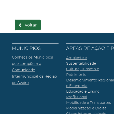
voltar
MUNICÍPIOS
ÁREAS DE AÇÃO E 
Conheça os Municípios
Ambiente e
que compõem a
Sustentabilidade
Cultura, Turismo e
Comunidade
Património
Intermunicipal da Região
Desenvolvimento Regiona
de Aveiro
e Economia
Educação e Ensino
Profissional
Mobilidade e Transportes
Modernização e Digital
Obras Intermunicipais