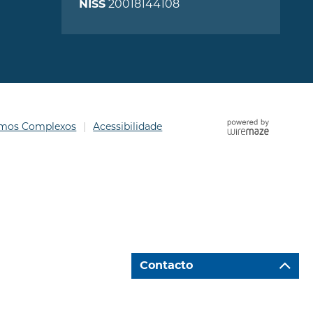
20018144108
NISS
ermos Complexos
Acessibilidade
Contacto
Ir para "Caixa de Contacto"