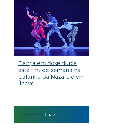
Dança em dose dupla
este fim-de-semana na
Gafanha da Nazaré e em
Ílhavo
15
fevereiro
Ílhavo