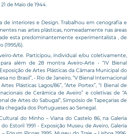
 21 de Maio de 1944.
a de interiores e Design. Trabalhou em cenografia e
anentes nas artes plásticas, nomeadamente nas áreas
idade esta predominantemente experimentalista , de
 (1995/6).
iro-Arte. Participou, individual e/ou coletivamente,
para além de 28 montra Aveiro-Arte - “IV Bienal
I Exposição de Artes Plásticas da Câmara Municipal do
 no Brasil”, - Rio de Janeiro, “V Bienal Internacional
rtes Plásticas Lagos/86”, “Arte Portex”, “I Bienal de
ernacionais de Cerâmica de Aveiro” e coletivas de “A
 Bienal de Artes do Sabugal”, Simpósio de Tapeçarias de
da chegada dos Portugueses ao Senegal.
Cultural do Minho – Viana do Castelo 86, na Galeria
do Estoril 1991 - Exposição Museu de Aveiro, Galeria
95 – Fórum Picoas 1995, Museu do Traje – Lisboa 1996,