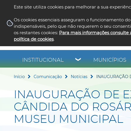
Este site utiliza cookies para melhorar a sua experiênc
Os cookies essenciais asseguram o funcionamento do 
indispensáveis, pelo que não requerem o seu consent
os restantes cookies:
Para mais informações consulte 
política de cookies
.
INSTITUCIONAL
MUNICÍPIOS
Início
Comunicação
Notícias
INAUGURAÇÃO D
INAUGURAÇÃO DE E
CÂNDIDA DO ROSÁR
MUSEU MUNICIPAL