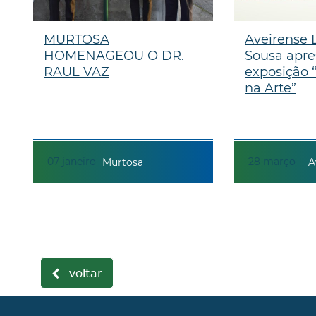
MURTOSA
Aveirense 
HOMENAGEOU O DR.
Sousa apre
RAUL VAZ
exposição 
na Arte”
07
janeiro
28
março
Murtosa
A
voltar