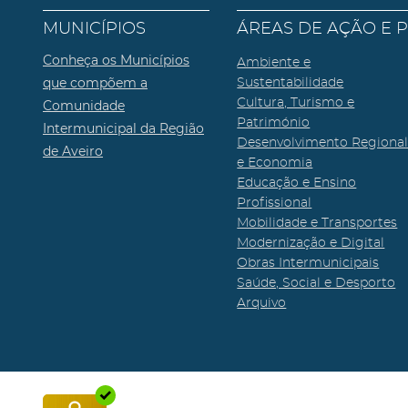
MUNICÍPIOS
ÁREAS DE AÇÃO E 
Conheça os Municípios
Ambiente e
que compõem a
Sustentabilidade
Cultura, Turismo e
Comunidade
Património
Intermunicipal da Região
Desenvolvimento Regiona
de Aveiro
e Economia
Educação e Ensino
Profissional
Mobilidade e Transportes
Modernização e Digital
Obras Intermunicipais
Saúde, Social e Desporto
Arquivo