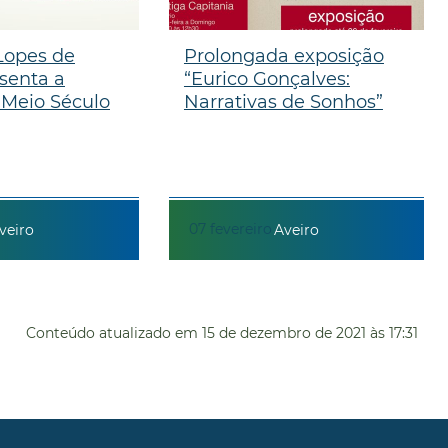
Lopes de
Prolongada exposição
senta a
“Eurico Gonçalves:
“Meio Século
Narrativas de Sonhos”
07
fevereiro
veiro
Aveiro
Conteúdo atualizado em
15 de dezembro de 2021
às 17:31