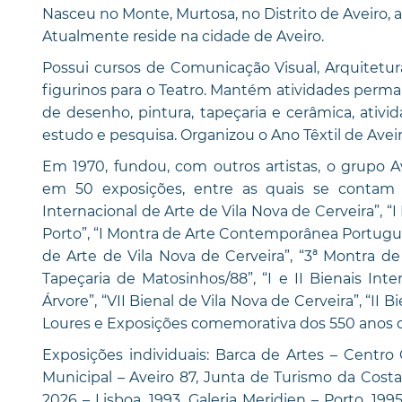
Nasceu no Monte, Murtosa, no Distrito de Aveiro, a
Atualmente reside na cidade de Aveiro.
Possui cursos de Comunicação Visual, Arquitetur
figurinos para o Teatro. Mantém atividades perm
de desenho, pintura, tapeçaria e cerâmica, ativ
estudo e pesquisa. Organizou o Ano Têxtil de Aveiro
Em 1970, fundou, com outros artistas, o grupo Ave
em 50 exposições, entre as quais se contam 
Internacional de Arte de Vila Nova de Cerveira”, “
Porto”, “I Montra de Arte Contemporânea Portuguesa
de Arte de Vila Nova de Cerveira”, “3ª Montra de A
Tapeçaria de Matosinhos/88”, “I e II Bienais Int
Árvore”, “VII Bienal de Vila Nova de Cerveira”, “II
Loures e Exposições comemorativa dos 550 anos 
Exposições individuais: Barca de Artes – Centro 
Municipal – Aveiro 87, Junta de Turismo da Costa 
2026 – Lisboa, 1993, Galeria Meridien – Porto, 19