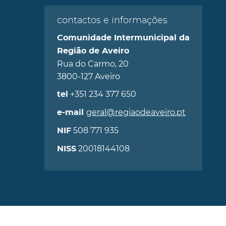
contactos e informações
Comunidade Intermunicipal da
Região de Aveiro
Rua do Carmo, 20
3800-127 Aveiro
+351 234 377 650
tel
geral@regiaodeaveiro.pt
e-mail
508 771 935
NIF
20018144108
NISS