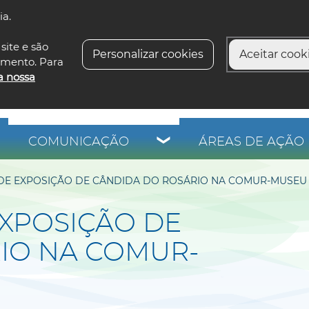
ia.
siga-n
site e são
Personalizar cookies
Aceitar cooki
imento. Para
a nossa
COMUNICAÇÃO
ÁREAS DE AÇÃO 
E EXPOSIÇÃO DE CÂNDIDA DO ROSÁRIO NA COMUR-MUSEU 
XPOSIÇÃO DE
IO NA COMUR-