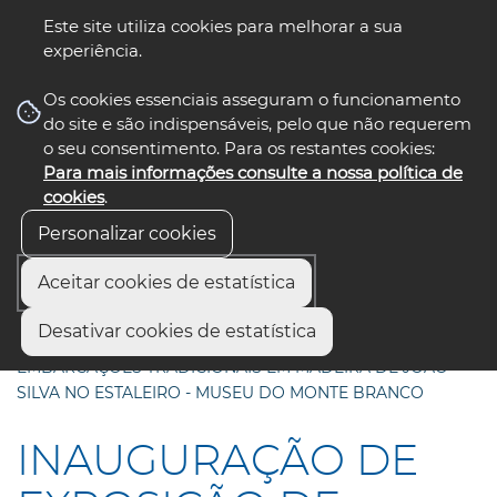
Este site utiliza cookies para melhorar a sua
experiência.
☰ Menu
Os cookies essenciais asseguram o funcionamento
do site e são indispensáveis, pelo que não requerem
o seu consentimento. Para os restantes cookies:
Para mais informações consulte a nossa política de
siga-nos
select language
▼
cookies
.
Personalizar cookies
Aceitar cookies de estatística
Início
Comunicação
Notícias
Desativar cookies de estatística
INAUGURAÇÃO DE EXPOSIÇÃO DE MINIATURAS DE
EMBARCAÇÕES TRADICIONAIS EM MADEIRA DE JOÃO
SILVA NO ESTALEIRO - MUSEU DO MONTE BRANCO
INAUGURAÇÃO DE