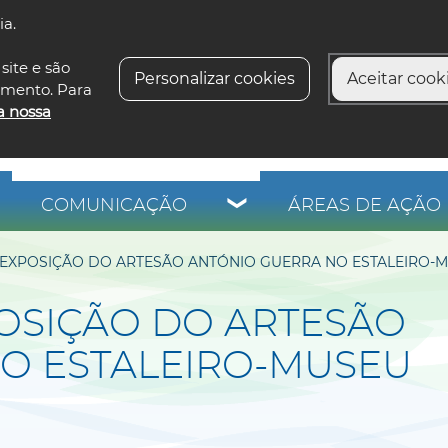
ia.
siga-n
site e são
Personalizar cookies
Aceitar cooki
imento. Para
a nossa
COMUNICAÇÃO
ÁREAS DE AÇÃO 
 EXPOSIÇÃO DO ARTESÃO ANTÓNIO GUERRA NO ESTALEIRO
OSIÇÃO DO ARTESÃO
O ESTALEIRO-MUSEU