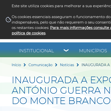
Este site utiliza cookies para melhorar a sua experiênc
Os cookies essenciais asseguram o funcionamento do 
indispensáveis, pelo que não requerem o seu consent
os restantes cookies:
Para mais informações consulte 
política de cookies
.
INSTITUCIONAL
MUNICÍPIOS
Início
Comunicação
Notícias
INAUGURADA A
INAUGURADA A EXP
ANTÓNIO GUERRA N
DO MONTE BRANCO