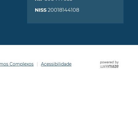
20018144108
NISS
ermos Complexos
Acessibilidade