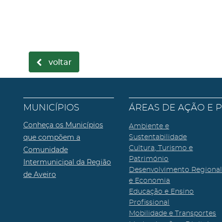
voltar
MUNICÍPIOS
ÁREAS DE AÇÃO E 
Conheça os Municípios
Ambiente e
que compõem a
Sustentabilidade
Cultura, Turismo e
Comunidade
Património
Intermunicipal da Região
Desenvolvimento Regiona
de Aveiro
e Economia
Educação e Ensino
Profissional
Mobilidade e Transportes