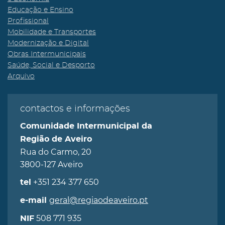
Educação e Ensino
Profissional
Mobilidade e Transportes
Modernização e Digital
Obras Intermunicipais
Saúde, Social e Desporto
Arquivo
contactos e informações
Comunidade Intermunicipal da
Região de Aveiro
Rua do Carmo, 20
3800-127 Aveiro
+351 234 377 650
tel
geral@regiaodeaveiro.pt
e-mail
508 771 935
NIF