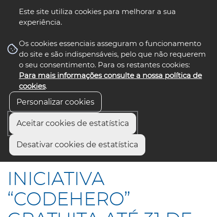
Este site utiliza cookies para melhorar a sua
experiência.
☰ Menu
Os cookies essenciais asseguram o funcionamento
do site e são indispensáveis, pelo que não requerem
o seu consentimento. Para os restantes cookies:
Para mais informações consulte a nossa política de
siga-nos
select language
▼
cookies
.
Personalizar cookies
Aceitar cookies de estatística
Início
Comunicação
Notícias
Desativar cookies de estatística
INICIATIVA “CODEHERO” GRATUITA ATÉ 31 DE JULHO
INICIATIVA
“CODEHERO”