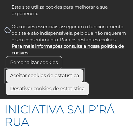
Este site utiliza cookies para melhorar a sua
experiência.
☰ Menu
Os cookies essenciais asseguram o funcionamento
do site e são indispensáveis, pelo que não requerem
o seu consentimento. Para os restantes cookies:
Para mais informações consulte a nossa política de
siga-nos
select language
▼
cookies
.
Personalizar cookies
Aceitar cookies de estatística
Início
Comunicação
Notícias
Desativar cookies de estatística
INICIATIVA SAI P’RÁ RUA
INICIATIVA SAI P’RÁ
RUA