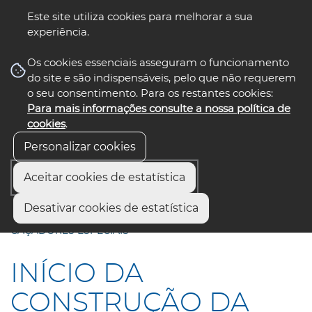
Este site utiliza cookies para melhorar a sua
experiência.
☰ Menu
Os cookies essenciais asseguram o funcionamento
do site e são indispensáveis, pelo que não requerem
o seu consentimento. Para os restantes cookies:
Para mais informações consulte a nossa política de
siga-nos
select language
▼
cookies
.
Personalizar cookies
Aceitar cookies de estatística
Início
Comunicação
Notícias
Desativar cookies de estatística
INÍCIO DA CONSTRUÇÃO DA RUA 4.ª COMPANHIA DE
CAÇADORES ESPECIAIS
INÍCIO DA
CONSTRUÇÃO DA