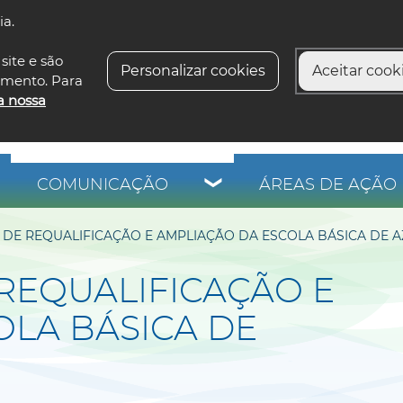
ia.
siga-n
site e são
Personalizar cookies
Aceitar cooki
imento. Para
a nossa
COMUNICAÇÃO
ÁREAS DE AÇÃO 
A DE REQUALIFICAÇÃO E AMPLIAÇÃO DA ESCOLA BÁSICA DE 
 REQUALIFICAÇÃO E
OLA BÁSICA DE