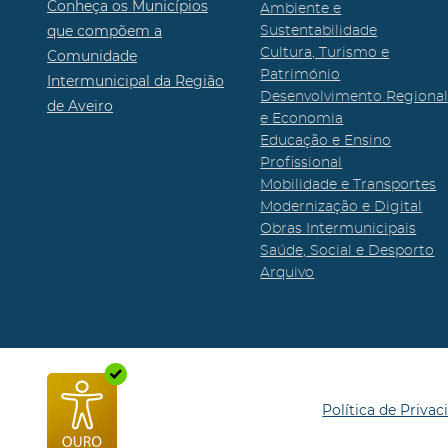
Conheça os Municípios
Ambiente e
que compõem a
Sustentabilidade
Cultura, Turismo e
Comunidade
Património
Intermunicipal da Região
Desenvolvimento Regiona
de Aveiro
e Economia
Educação e Ensino
Profissional
Mobilidade e Transportes
Modernização e Digital
Obras Intermunicipais
Saúde, Social e Desporto
Arquivo
Política de Privac