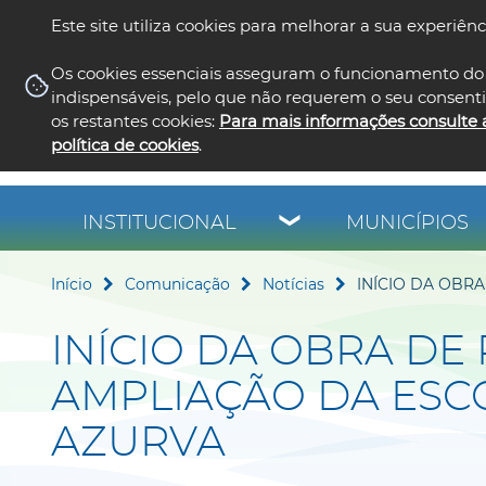
Este site utiliza cookies para melhorar a sua experiênc
Os cookies essenciais asseguram o funcionamento do 
indispensáveis, pelo que não requerem o seu consent
os restantes cookies:
Para mais informações consulte 
política de cookies
.
INSTITUCIONAL
MUNICÍPIOS
Início
Comunicação
Notícias
INÍCIO DA OBR
INÍCIO DA OBRA DE
AMPLIAÇÃO DA ESC
AZURVA