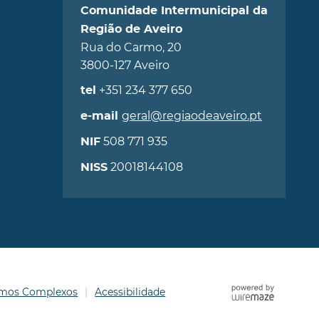
Comunidade Intermunicipal da
Região de Aveiro
Rua do Carmo, 20
3800-127 Aveiro
+351 234 377 650
tel
geral@regiaodeaveiro.pt
e-mail
508 771 935
NIF
20018144108
NISS
ermos Complexos
Acessibilidade