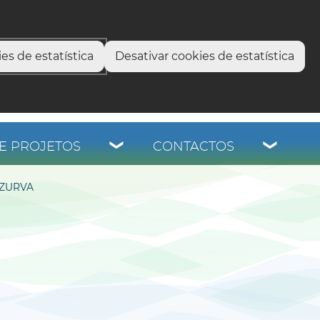
select language
▼
os
es de estatística
Desativar cookies de estatística
E PROJETOS
CONTACTOS
AZURVA