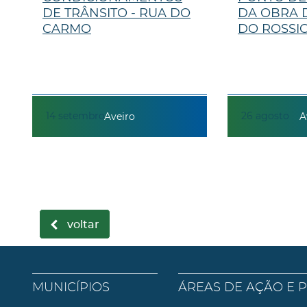
DE TRÂNSITO - RUA DO
DA OBRA 
CARMO
DO ROSSI
14
setembro
26
agosto
Aveiro
A
voltar
MUNICÍPIOS
ÁREAS DE AÇÃO E 