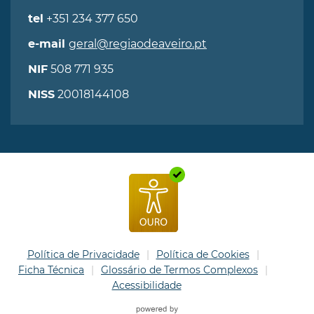
+351 234 377 650
tel
geral@regiaodeaveiro.pt
e-mail
508 771 935
NIF
20018144108
NISS
Política de Privacidade
Política de Cookies
Ficha Técnica
Glossário de Termos Complexos
Acessibilidade