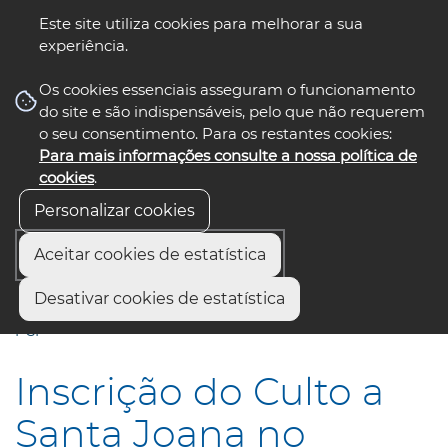
Este site utiliza cookies para melhorar a sua
experiência.
☰ Menu
Os cookies essenciais asseguram o funcionamento
do site e são indispensáveis, pelo que não requerem
o seu consentimento. Para os restantes cookies:
Para mais informações consulte a nossa política de
siga-nos
select language
▼
cookies
.
Personalizar cookies
Aceitar cookies de estatística
Início
Comunicação
Notícias
Desativar cookies de estatística
Inscrição do Culto a Santa Joana no Inventário Nacional do
PCI
Inscrição do Culto a
Santa Joana no