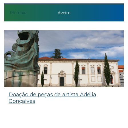
06
maio
Aveiro
Doação de peças da artista Adélia
Gonçalves