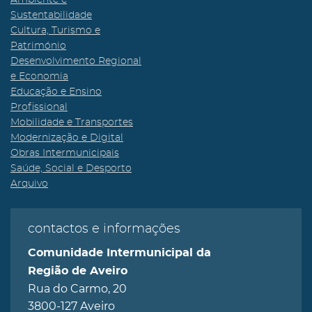
Ambiente e
Sustentabilidade
Cultura, Turismo e
Património
Desenvolvimento Regional
e Economia
Educação e Ensino
Profissional
Mobilidade e Transportes
Modernização e Digital
Obras Intermunicipais
Saúde, Social e Desporto
Arquivo
contactos e informações
Comunidade Intermunicipal da
Região de Aveiro
Rua do Carmo, 20
3800-127 Aveiro