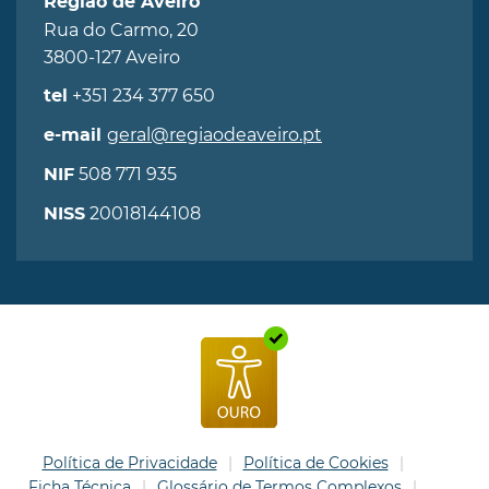
Região de Aveiro
Rua do Carmo, 20
3800-127 Aveiro
+351 234 377 650
tel
geral@regiaodeaveiro.pt
e-mail
508 771 935
NIF
20018144108
NISS
Política de Privacidade
Política de Cookies
Ficha Técnica
Glossário de Termos Complexos