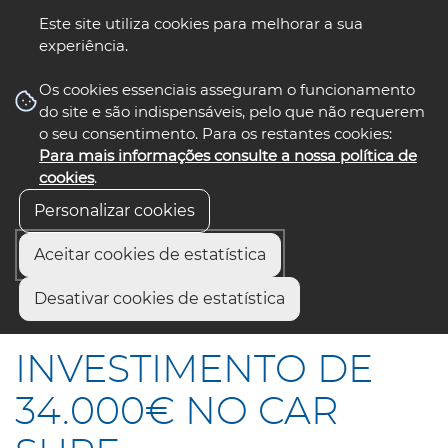
Este site utiliza cookies para melhorar a sua
experiência.
☰ Menu
Os cookies essenciais asseguram o funcionamento
do site e são indispensáveis, pelo que não requerem
o seu consentimento. Para os restantes cookies:
Para mais informações consulte a nossa política de
siga-nos
select language
▼
cookies
.
Personalizar cookies
Aceitar cookies de estatística
Início
Comunicação
Notícias
Desativar cookies de estatística
INVESTIMENTO DE 34.000€ NO CAR SURF
INVESTIMENTO DE
34.000€ NO CAR