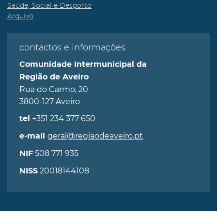
Saúde, Social e Desporto
Arquivo
contactos e informações
Comunidade Intermunicipal da
Região de Aveiro
Rua do Carmo, 20
3800-127 Aveiro
+351 234 377 650
tel
geral@regiaodeaveiro.pt
e-mail
508 771 935
NIF
20018144108
NISS