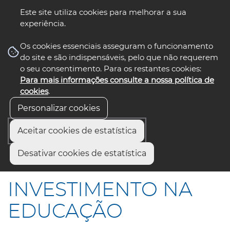
Este site utiliza cookies para melhorar a sua
experiência.
☰ Menu
Os cookies essenciais asseguram o funcionamento
do site e são indispensáveis, pelo que não requerem
o seu consentimento. Para os restantes cookies:
Para mais informações consulte a nossa política de
siga-nos
cookies
.
Personalizar cookies
Aceitar cookies de estatística
Início
Comunicação
Notícias
Desativar cookies de estatística
INVESTIMENTO NA EDUCAÇÃO
INVESTIMENTO NA
EDUCAÇÃO